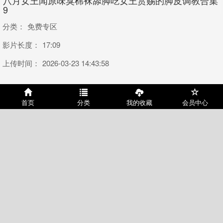
八月女王闻原味臭棉袜舔脚吃女王赏赐的脚皮调教合集
9
分类：
免费专区
影片长度：
17:09
上传时间：
2026-03-23 14:43:58
或许您会喜欢
首页
分类
我的收藏
会员中心
游乐场休息的姑娘 还是个单身
优质船袜MM试鞋合集
积分：0
时长：03:02
积分：0
时长：01:52