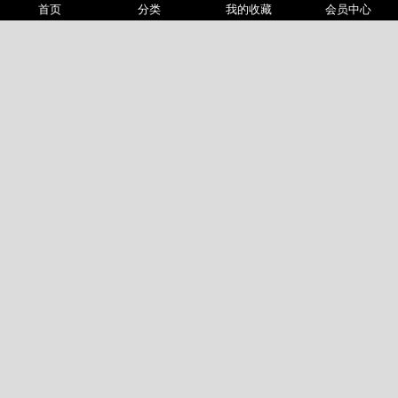
影片长度：
09:00
首页
分类
我的收藏
会员中心
上传时间：
2026-05-01 23:28:52
或许您会喜欢
视角重口POV浓痰口水
CrushCuties超多踩杀1
积分：0
时长：01:50
积分：0
时长：02:11